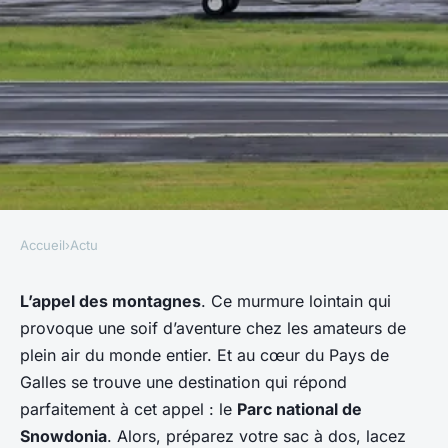
Accueil
›
Actu
ACTU
Quels sont les meilleurs
L’appel des montagnes
. Ce murmure lointain qui
provoque une soif d’aventure chez les amateurs de
itinéraires pour une
plein air du monde entier. Et au cœur du Pays de
randonnée dans les
Galles se trouve une destination qui répond
montagnes de Snowdonia,
parfaitement à cet appel : le
Parc national de
Pays de Galles?
Snowdonia
. Alors, préparez votre sac à dos, lacez