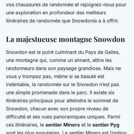
vos chaussures de randonnée et rejoignez-nous pour
Roxane
•
1 septembre 2024
•
6 min de lecture
une exploration en profondeur des meilleurs
itinéraires de randonnée que Snowdonia a à offrir.
La majestueuse montagne Snowdon
Snowdon est le point culminant du Pays de Galles,
une montagne qui, comme un aimant, attire les
randonneurs dans son paysage grandiose. Mais ne
vous y trompez pas, même si sa beauté est
indéniable, la randonnée sur le Snowdon n’est pas
une simple promenade dans le parc. Il existe six
itinéraires principaux pour atteindre le sommet de
Snowdon, chacun avec son propre niveau de
difficulté et ses vues panoramiques uniques. Parmi
ces itinéraires, le
sentier Miners
et le
sentier Pyg
sont les plus populaires. Le sentier Miners est l’option