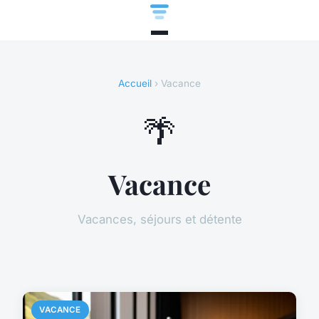
Accueil
› Vacance
🌴
Vacance
Vacances, séjours et détente
VACANCE