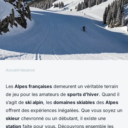
Accueil
›
Vacance
VACANCE
Quels sont les meilleurs spots
Les
Alpes françaises
demeurent un véritable terrain
de jeu pour les amateurs de
sports d’hiver
. Quand il
pour une aventure en ski alpin
s’agit de
ski alpin
, les
domaines skiables
des
Alpes
dans les Alpes françaises?
offrent des expériences inégalées. Que vous soyez un
skieur
chevronné ou un débutant, il existe une
Roxane
•
9 septembre 2024
•
5 min de lecture
station
faite pour vous. Découvrons ensemble les