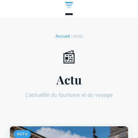
Accueil
› Actu
📰
Actu
L'actualité du tourisme et du voyage
ACTU